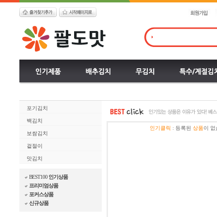
포기김치
백김치
인기클릭
:
등록된
상품
이 없
보쌈김치
겉절이
맛김치
BEST100
인기상품
프리미엄상품
포커스상품
신규상품