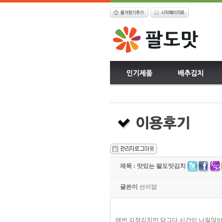
제목 : 맛있는 팔도맛김치
글쓴이
선이맘
매번 김장김치만 담그다 시간이 나질않아