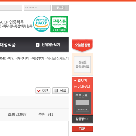
OME
>
메인
>
커뮤니티
>
이용후기
> 게시글 상세보기
주문번호
조회 :33087
추천 :911