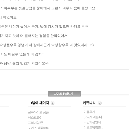
저희부부는 젓갈양념을 좋아해서 그런지 너무 마음에 들었어요.
서 먹었어요.
즘은 나이가 들어서 긍가; 밥에 김치가 없으면 안돼요 ㅋㅋ
질겨지고 맛이 더 떨어지는 경험을 한적있어서
 숙성될수록 양념이 더 잘배서근가 숙성할수록 더 맛있더라고요.
도 빠질수 없는게 이 김치::
 냠냠, 쩝쩝 맛있게 먹었어요^^
이용후기
신규아이템 상품
맛있게 먹는 나...
베스트100
구인채용안내
프리미엄 존
이벤트당첨안...
포커스 상품목록