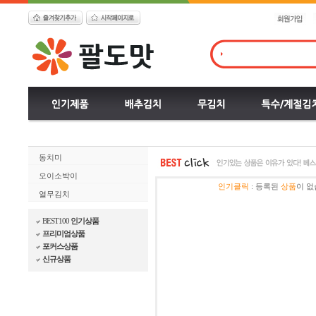
동치미
오이소박이
인기클릭
:
등록된
상품
이 없
열무김치
BEST100
인기상품
프리미엄상품
포커스상품
신규상품