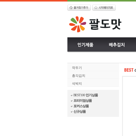
깍두기
총각김치
석박지
BEST100
인기상품
프리미엄상품
포커스상품
신규상품