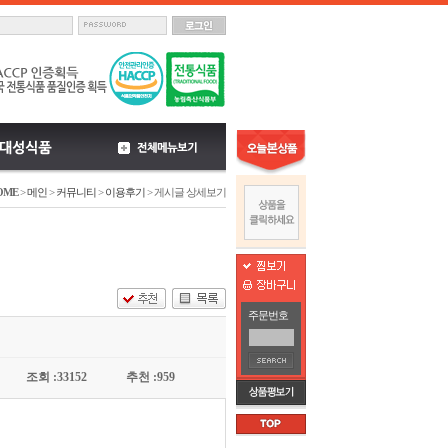
OME
>
메인
>
커뮤니티
>
이용후기
> 게시글 상세보기
주문번호
조회 :33152
추천 :959