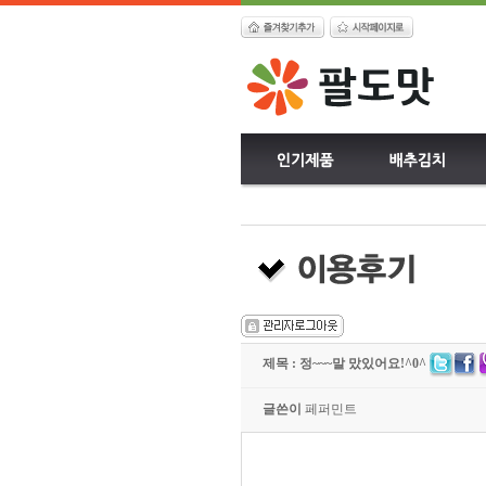
제목 : 정~~~말 맜있어요!^0^
글쓴이
페퍼민트