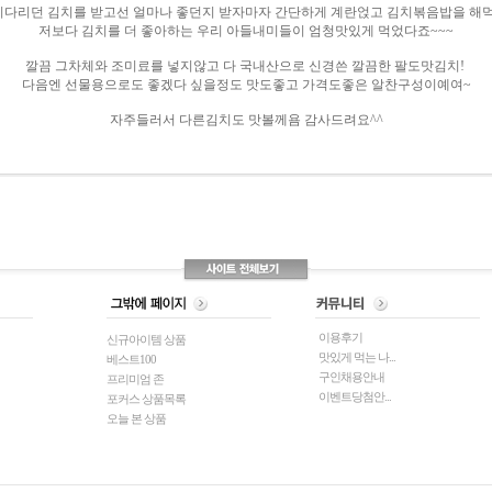
기다리던 김치를 받고선 얼마나 좋던지 받자마자 간단하게 계란얹고 김치볶음밥을 해먹었
저보다 김치를 더 좋아하는 우리 아들내미들이 엄청맛있게 먹었다죠~~~
깔끔 그차체와 조미료를 넣지않고 다 국내산으로 신경쓴 깔끔한 팔도맛김치!
다음엔 선물용으로도 좋겠다 싶을정도 맛도좋고 가격도좋은 알찬구성이예여~
자주들러서 다른김치도 맛볼께욤 감사드려요^^
이용후기
신규아이템 상품
맛있게 먹는 나...
베스트100
구인채용안내
프리미엄 존
이벤트당첨안...
포커스 상품목록
오늘 본 상품