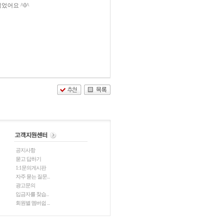
어요 ^0^
공지사항
묻고 답하기
1:1문의게시판
자주 묻는 질문...
광고문의
입금자를 찾습...
회원별 멤버쉽 ...