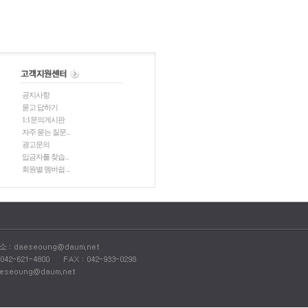
공지사항
묻고 답하기
1:1문의게시판
자주 묻는 질문...
광고문의
입금자를 찾습...
회원별 멤버쉽 ...