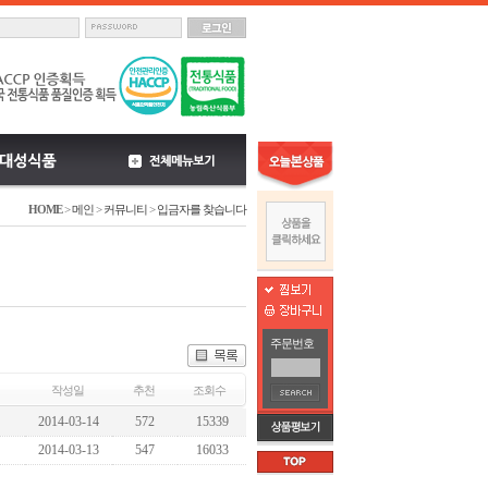
HOME
>
메인
>
커뮤니티
>
입금자를 찾습니다
주문번호
작성일
추천
조회수
2014-03-14
572
15339
2014-03-13
547
16033